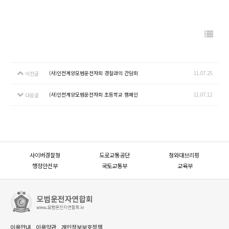
(사)인천계양모범운전자회 경찰과의 간담회
11.07.25
이전글
(사)인천계양모범운전자회 초등학교 캠페인
11.07.12
다음글
사이버경찰청
도로교통공단
청와대브리핑
행정안전부
국토교통부
교육부
이용안내
이용약관
개인정보보호정책