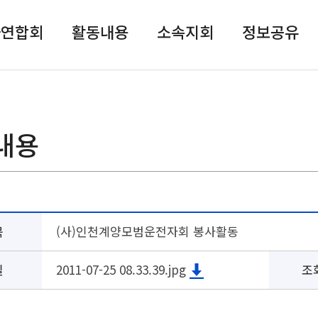
자연합회
활동내용
소속지회
정보공유
내용
목
(사)인천계양모범운전자회 봉사활동
일
2011-07-25 08.33.39.jpg
조