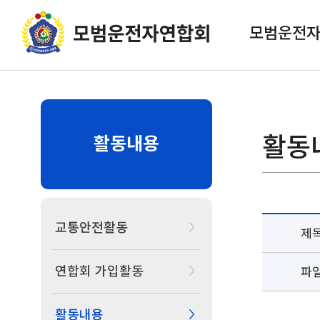
모범운전
활동
활동내용
교통안전활동
제
연합회 가입활동
파
활동내용