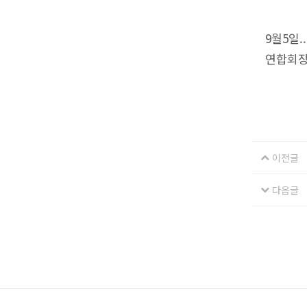
9월5일
연합회장
이전글
다음글