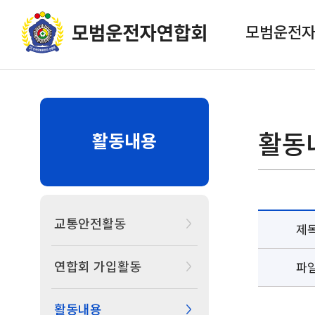
모범운전
활동
활동내용
교통안전활동
제
연합회 가입활동
파
활동내용