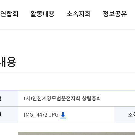
자연합회
활동내용
소속지회
정보공유
내용
목
(사)인천계양모범운전자회 창립총회
일
IMG_4472.JPG
조