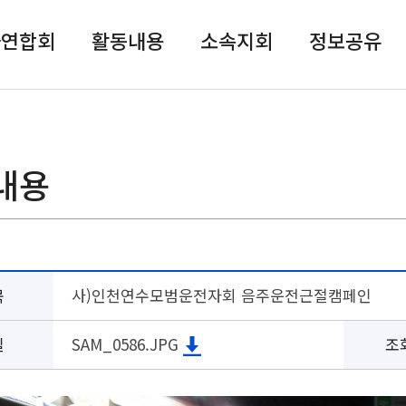
자연합회
활동내용
소속지회
정보공유
내용
목
사)인천연수모범운전자회 음주운전근절캠페인
일
SAM_0586.JPG
조