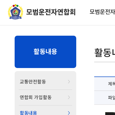
모범운전
활동
활동내용
교통안전활동
제
연합회 가입활동
파
활동내용