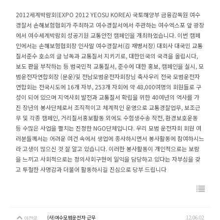
2012세계박람회(EXPO 2012 YEOSU KOREA) 국토해양부 금융감독원 여수
경찰서 손해보험협회가 주최하고 여수경찰서에서 주관하는 여수엑스포 앞 광장
에서 여수세계박람회 성공기원 교통안전 캠페인을 개최하였습니다. 이번 캠페
인에서는 손해보험협회장 인사말 여수경찰서(김 재병서장) 대회사 대국민 교통
질서준수 호소의 글 낭독과 교통질서 지키기로, 대한민국의 국격을 올립시다,
보도 판을 부착하는 등 범국민적 교통질서, 준수에 대한 홍보, 캠페인을 실시, 모
범운전자연합회장 (문운)및 전남모범운전자회장님 축사우리 전국 모범운전자
연합회는 전국시도에 16개 자부, 253개 자회에 약 48,000여명의 회원들로 구
성이 되어 있으며 지역사회 발전과 교통질서 확립을 위한 40여년의 역사를 가
진 장년의 봉사단체로서 조직적이고 체계적인 운영으로 교통경찰업무, 보조근
무 및 각종 캠페인, 거리질서홍보활동 외에도 수험생수송 작전, 환경보호운동
등 수많은 사업을 펼치는 진정한 NGO단체입니다. 우리 모범 운전자회 회원 여
러분들께서는 어려운 여건 속에서 생업에 종사하시면서 봉사활동에 참여하시느
라 고생이 많으신 것 잘 알고 있습니다. 이러한 봉사활동이 개인적으로는 보람
을 느끼고 사회적으로는 정의사회구현에 일익을 담당하고 있다는 자부심을 갖
고 투철한 사명감과 더불어 활동하시길 진심으로 당부 드립니다
(사)여수모범운전자 근무
12.06.02
이전글