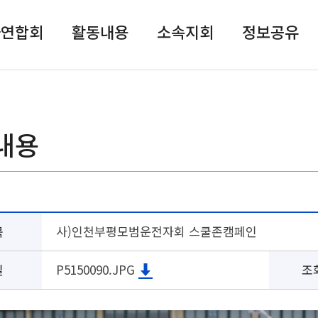
자연합회
활동내용
소속지회
정보공유
내용
목
사)인천부평모범운전자회 스쿨존캠페인
일
P5150090.JPG
조