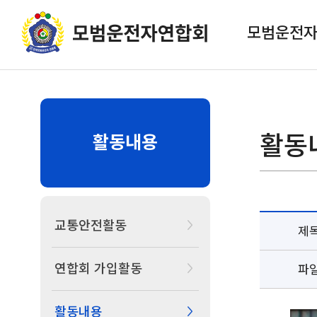
모범운전
활동
활동내용
교통안전활동
제
연합회 가입활동
파
활동내용