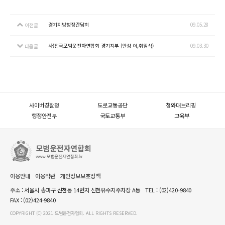
경기지방청장간담회
09.05.28
이전글
사)전국모범운전자연합회 경기지부 (안성 이,취임식)
09.03.30
다음글
사이버경찰청
도로교통공단
청와대브리핑
행정안전부
국토교통부
교육부
이용안내
이용약관
개인정보보호정책
주소 : 서울시 송파구 신천동 14번지 신천유수지주차장 A동
TEL :
(02)420-9840
FAX : (02)424-9840
COPYRIGHT (C) 2021 모범운전자협회. ALL RIGHTS RESERVED.