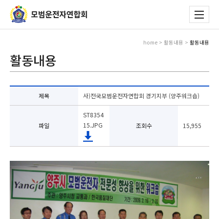
home > 활동내용 >
활동내용
활동내용
제목
사)전국모범운전자연합회 경기지부 (양주워크숍)
ST8354
15.JPG
파일
조회수
15,955