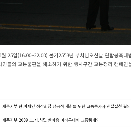
 4월 25일(16:00~22:00) 불기2553년 부처님오신날 연합
시민들의 교통불편을 해소하기 위한 행사구간 교통정리 캠페인을
제주지부 한.아세안 정상회담 성공적 개최를 위한 교통종사자 친절실천 결
제주지부 2009 노.사.시민 한마음 마라톤대회 교통캠페인