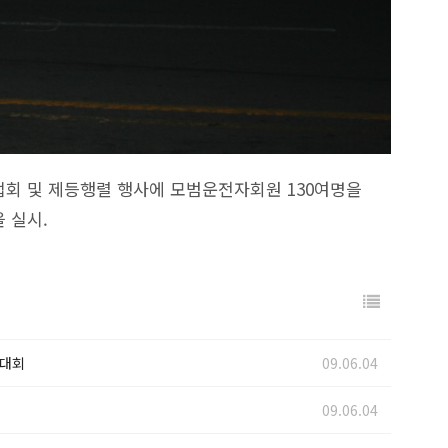
봉축대법회 및 제등행렬 행사에 모범운전자회원 130여명을
 실시.
의대회
09.06.04
09.06.04