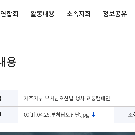
자연합회
활동내용
소속지회
정보공유
내용
목
제주지부 부처님오신날 행사 교통캠페인
일
09[1].04.25.부처님오신날.jpg
조