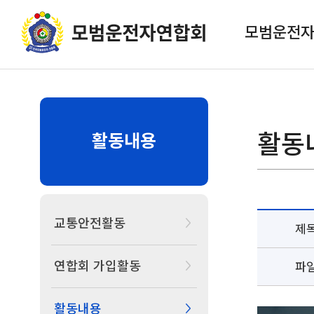
모범운전
활동
활동내용
교통안전활동
제
연합회 가입활동
파
활동내용