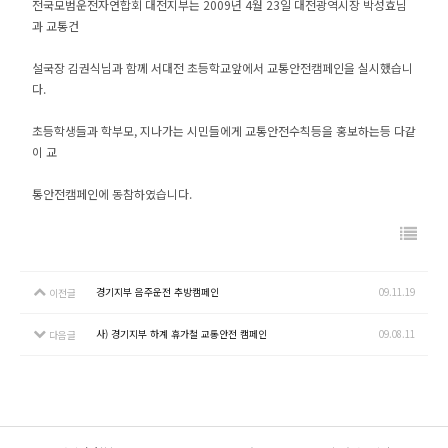
전국모범운전자연합회 대전지부는 2009년 4월 23일 대전광역시장 박성효님
과 교통건
설국장 김권식님과 함께 서대전 초등학교앞에서 교통안전캠페인을 실시했습니
다.
초등학생들과 학부모, 지나가는 시민들에게 교통안전수칙등을 홍보하는등 다같
이 교
통안전캠페인에 동참하였습니다.
경기지부 음주운전 추방캠페인
09.11.19
이전글
사) 경기지부 하계 휴가철 교통안전 캠페인
09.08.11
다음글