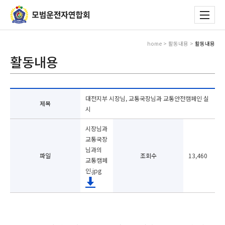
home > 활동내용 >
활동내용
활동내용
대전지부 시장님, 교통국장님과 교통안전캠페인 실
제목
시
시장님과
교통국장
님과의
파일
조회수
13,460
교통캠페
인.jpg