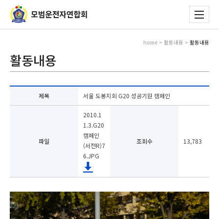
home > 활동내용 >
활동내용
활동내용
제목
서울 도봉지회 G20 성공기원 캠페인
2010.1
1.3.G20
캠페인
파일
조회수
13,783
(서전R)7
6.JPG