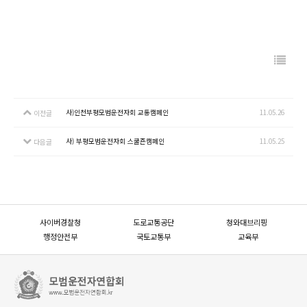
사)인천부평모범운전자회 교통캠페인
11.05.26
이전글
사) 부평모범운전자회 스쿨죤캠페인
11.05.25
다음글
사이버경찰청
도로교통공단
청와대브리핑
행정안전부
국토교통부
교육부