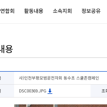
자연합회
활동내용
소속지회
정보공유
내용
목
사)인천부평모범운전자회 동수초 스쿨존캠페인
일
DSC00369.JPG
조