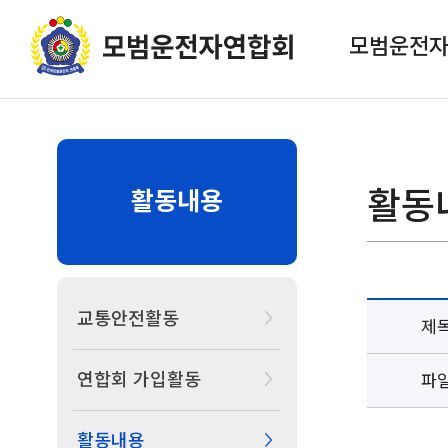
모범운전
활동
활동내용
교통안전활동
제
연합회 가입활동
파
활동내용