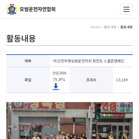
home > 활동내용 >
활동내용
활동내용
제목
사)인천부평모범운전자회 청천초 스쿨존캠페인
DSC006
79.JPG
파일
조회수
13,169