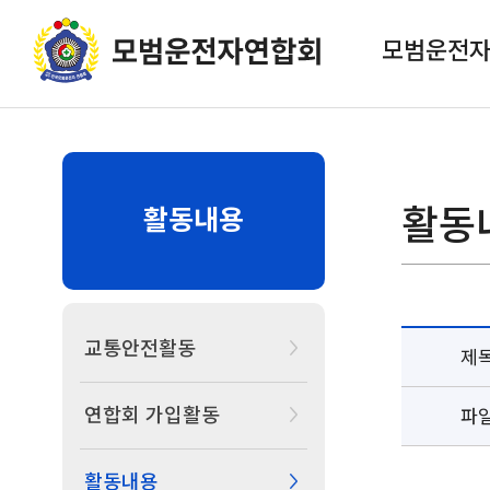
모범운전
활동
활동내용
교통안전활동
제
연합회 가입활동
파
활동내용