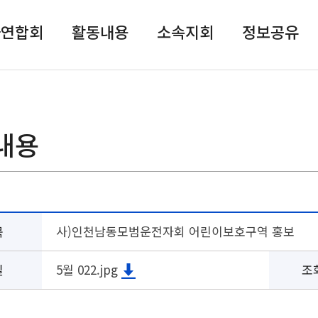
자연합회
활동내용
소속지회
정보공유
내용
목
사)인천남동모범운전자회 어린이보호구역 홍보
일
5월 022.jpg
조