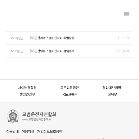
(사)인천계양모범운전자회 특별활동
11.07.05
이전글
(사)인천남동모범운전자회 검열점호
11.06.29
다음글
사이버경찰청
도로교통공단
청와대브리핑
행정안전부
국토교통부
교육부
이용안내
이용약관
개인정보보호정책