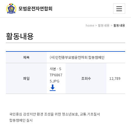
home > 활동내용 >
활동내용
활동내용
제목
(사)인천중부모범운전자회 합동캠페인
사본 - S
TP6867
파일
조회수
12,789
5.JPG
국민중심 감성치안 환경 조성을 위한 청소년보호, 교통.기초질서
합동캠페인 실시