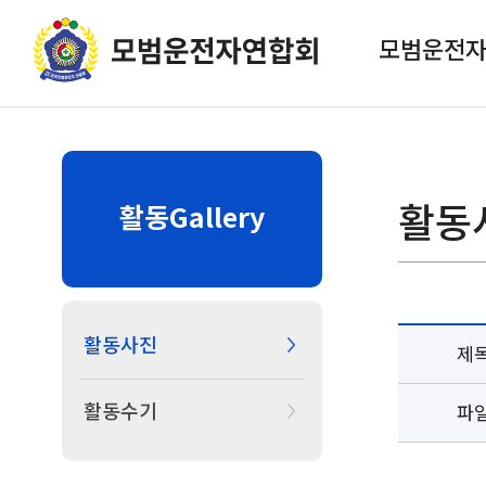
모범운전
활동
활동Gallery
활동사진
제
활동수기
파