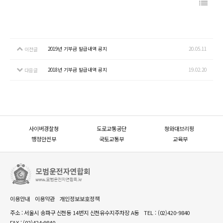
2019년 기부금 발급내역 공지
20.05.11
이전글
2018년 기부금 발급내역 공지
19.02.20
다음글
사이버경찰청
도로교통공단
청와대브리핑
행정안전부
국토교통부
교육부
이용안내
이용약관
개인정보보호정책
주소 : 서울시 송파구 신천동 14번지 신천유수지주차장 A동
TEL :
(02)420-9840
FAX : (02)424-9840