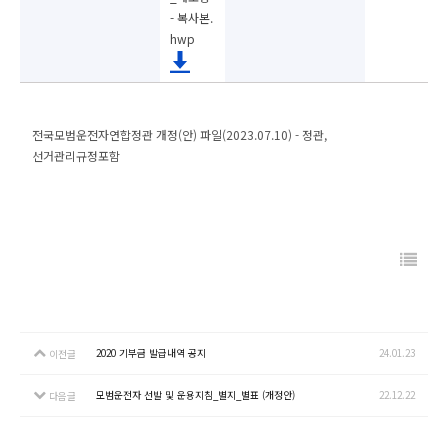
- 복사본.
hwp
전국모범운전자연합정관 개정(안) 파일(2023.07.10) - 정관,
선거관리규정포함
2020 기부금 발급내역 공지
24.01.23
이전글
모범운전자 선발 및 운용지침_별지_별표 (개정안)
22.12.22
다음글