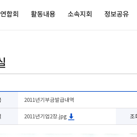
자연합회
활동내용
소속지회
정보공유
실
목
2011년기부금발급내역
일
2011년기업2장.jpg
조