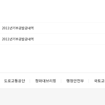
2011년기부금발급내역
2011년기부금발급내역
도로교통공단
청와대브리핑
행정안전부
국토교