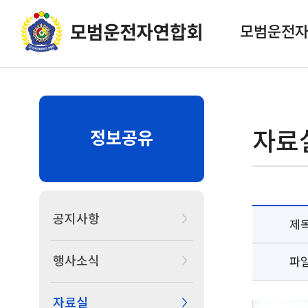
모범운전
자료
정보공유
공지사항
제
행사소식
파
자료실