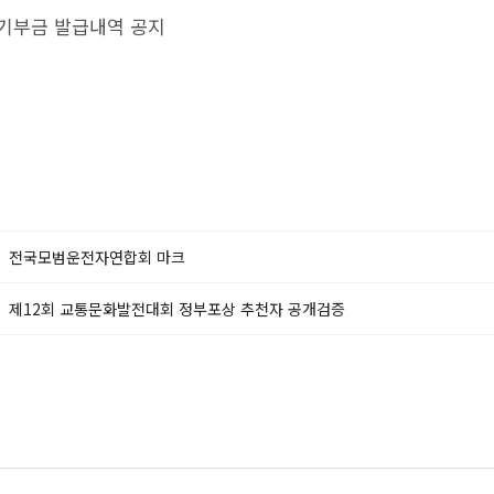
년 기부금 발급내역 공지
전국모범운전자연합회 마크
제12회 교통문화발전대회 정부포상 추천자 공개검증