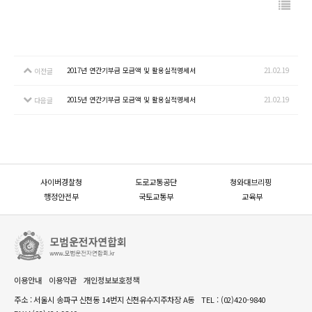
2017년 연간기부금 모금액 및 활용실적명세서
21.02.19
이전글
2015년 연간기부금 모금액 및 활용실적명세서
21.02.19
다음글
사이버경찰청
도로교통공단
청와대브리핑
행정안전부
국토교통부
교육부
이용안내
이용약관
개인정보보호정책
주소 : 서울시 송파구 신천동 14번지 신천유수지주차장 A동
TEL :
(02)420-9840