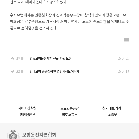
찰로 다시 태어나겠다.”고 강조하였다.
수서모범에서는 권종원회장과 김효식총무부장이 참석하였으며 정응교송파모
범회장은 남부순환도로 가락시장과 방이역사이 도로에 속도제한을 양재대로 수
준으로 높여줄것을 건의하였다.
강동모범운전자회 신규 회원 모집
05.04.21
이전글
방배모범 중증장애인 열린세상보여주기
05.04.13
다음글
사이버경찰청
도로교통공단
청와대브리핑
행정안전부
국토교통부
교육부