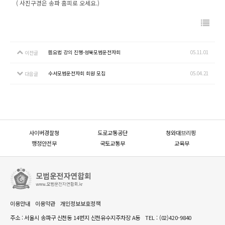
( 사진구경은 송파 홈피로 오세요.)
뜸요법 강의 진행-성북모범운전자회
05.11.01
이전글
수서모범운전자회 회원 모집
05.04.21
다음글
사이버경찰청
도로교통공단
청와대브리핑
행정안전부
국토교통부
교육부
이용안내
이용약관
개인정보보호정책
주소 : 서울시 송파구 신천동 14번지 신천유수지주차장 A동
TEL :
(02)420-9840